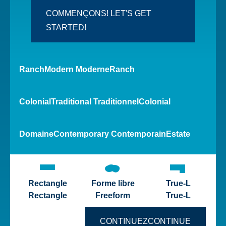
COMMENÇONS!
LET'S GET
STARTED!
Ranch
Modern
Moderne
Ranch
Colonial
Traditional
Traditionnel
Colonial
Domaine
Contemporary
Contemporain
Estate
Rectangle
Forme libre
True-L
Rectangle
Freeform
True-L
CONTINUEZ
CONTINUE