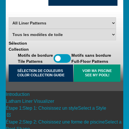
Sélection
Collection
Motifs de bordure
Motifs sans bordure
Tile Patterns
Full-Floor Patterns
SÉLECTION DE COULEURS
VOIR MA PISCINE
COLOR COLLECTION GUIDE
SEE MY POOL!
Introduction
Latham Liner Visualizer
Étape 1:
Step 1:
Choisissez un style
Select a Style
Étape 2:
Step 2:
Choisissez une forme de piscine
Select a
Pool Shape